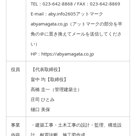
TEL：023-642-8868 / FAX：023-642-8869
E-mail：aby.info2605アットマーク
abyamagata.co.jp（アットマークの部分を半
角の＠に置き換えてメールを送信してくださ
い）
HP：https://abyamagata.co.jp
役員
【代表取締役】
畠中 均【取締役】
髙橋 圭一（管理建築士）
庄司 ひとみ
樋口 美保
事業
・建築工事・土木工事の設計・監理、構造設
内容
計、耐震診断、施工図作成