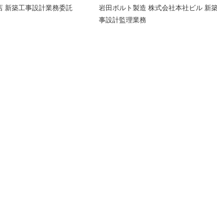
商店 新築工事設計業務委託
岩田ボルト製造 株式会社本社ビル 新
事設計監理業務