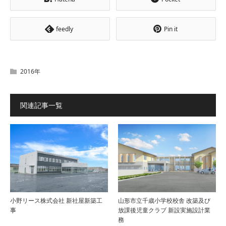
feedly
Pin it
2016年
関連記事一覧
小野リース株式会社 新社屋新築工
山形市立千歳小学校校舎 改築及び
事
放課後児童クラブ 新設実施設計業
務