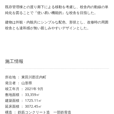
既存管理棟との渡り廊下による移動を考慮し、校舎内の動線の単
純化を図ることで『使い易い機能的』な校舎を目指した。
建物は外観・内観共にシンプルな配色、形状とし、改修時の周囲
校舎とも違和感が無い親しみやすいデザインとした。
施工情報
所在地 ： 東田川郡庄内町
発注者 ： 山形県
竣工年月 ： 2021年 9月
敷地面積 ： 33,359㎡
建築面積 ： 1725.11㎡
延床面積 ： 3072.45㎡
構造 ： 鉄筋コンクリート造 一部鉄骨造