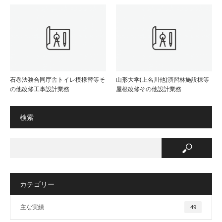
石巻法務合同庁舎トイレ模様替等そ
山形大学(上名川他)演習林施設棟等
の他改修工事設計業務
屋根改修その他設計業務
検索
カテゴリー
主な実績
49