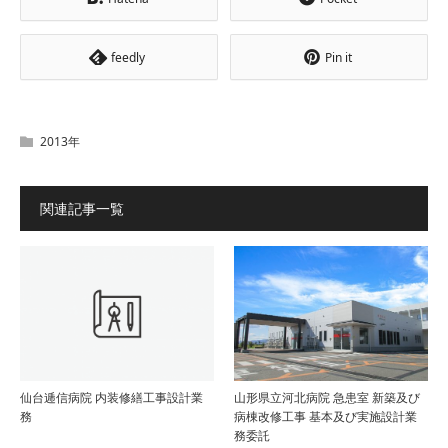
feedly
Pin it
2013年
関連記事一覧
仙台逓信病院 内装修繕工事設計業
山形県立河北病院 急患室 新築及び
務
病棟改修工事 基本及び実施設計業
務委託